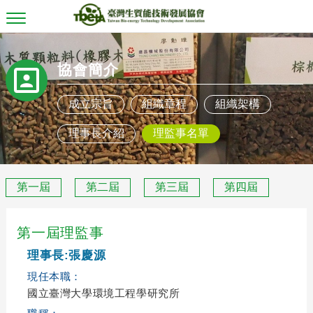
T
o
g
g
協會簡介
l
e
n
成立宗旨
組織章程
組織架構
a
v
i
理事長介紹
理監事名單
g
a
t
i
第一屆
第二屆
第三屆
第四屆
o
n
第一屆理監事
理事長:張慶源
現任本職：
國立臺灣大學環境工程學研究所