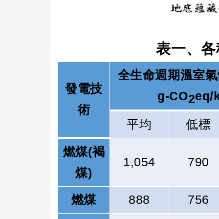
表一、各
全生命週期溫室氣
發電技
g-CO
eq/
2
術
平均
低標
燃煤
(
褐
1,054
790
煤
)
燃煤
888
756