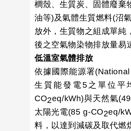
櫚殼、生質炭、固體廢棄
油等
)
及氣體生質燃料
(
沼
放外，生質物之組成單純
後之空氣物染物排放量易
低溫室氣體排放
依據國際能源署
(Nationa
生質能發電
5
之單位平
CO
eq/kWh)
與天然氣
(4
2
太陽光電
(85 g-CO
eq/k
2
料，以達到減碳及取代燃