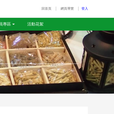
｜
｜
回首頁
網頁導覽
登入
活動花絮
員專區