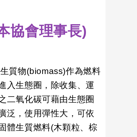
本協會理事長)
用生質物
(biomass)
作為燃料
進入生態圈，除收集、運
之二氧化碳可藉由生態圈
廣泛，使用彈性大，可依
固體生質燃料
(
木顆粒、棕