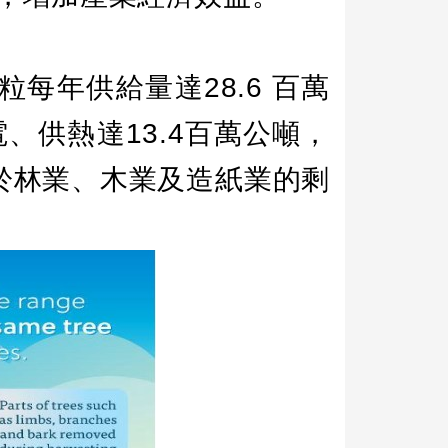
粒每年供給量達
28.6
百萬
電、供熱達
13.4
百萬公噸，
於林業、木業及造紙業的剩