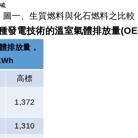
圖一、生質燃料與化石燃料之比較
(OE
種發電技術的溫室氣體排放量
體排放量，
kWh
高標
1,372
1,310