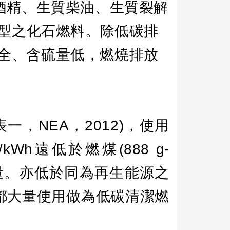
酒精、生質柴油、生質裂解
型之化石燃料。除低碳排
全、含硫量低，燃燒排放
表一，
NEA
，
2012)
，使用
/kWh
遠低於燃煤
(888 g-
量。亦低於同為再生能源之
都大量使用做為低碳清潔燃