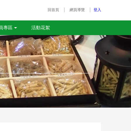
｜
｜
回首頁
網頁導覽
登入
活動花絮
員專區