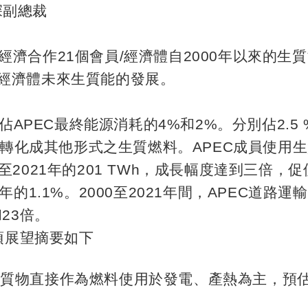
深副總裁
經濟合作
21
個會員
/
經濟體自
2000
年以來的生質
經濟體未來生質能的發展。
佔
APEC
最終能源消耗的
4%
和
2%
。分別佔
2.5
轉化成其他形式之生質燃料。
APEC
成員使用生
至
2021
年的
201 TWh
，成長幅度達到三倍，促
年的
1.1%
。
2000
至
2021
年間，
APEC
道路運輸
和
23
倍。
項展望摘要如下
生質物直接作為燃料使用於發電、產熱為主，預