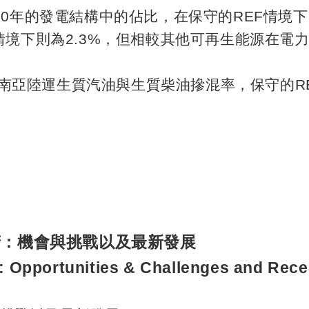
60
年的發電結構中的佔比，在保守的
REF
情境下
情境下則為
2.3%
，但相較其他可再生能源在電
南亞陸運生質汽油與生質柴油摻混率，保守的
R
精：機會與挑戰以及最新發展
l: Opportunities & Challenges and Rec