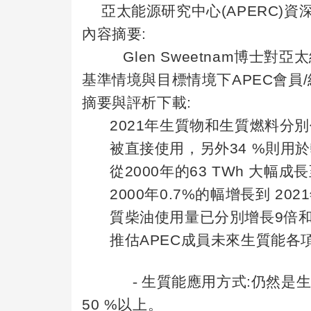
亞太能源研究中心
(APERC)
資
內容摘要
:
Glen Sweetnam
博士對亞太
基準情境與目標情境下
APEC
會員
/
摘要與評析下載
:
2021
年生質物和生質燃料分別
被直接使用，另外
34 %
則用於
從
2000
年的
63 TWh
大幅成長
2000
年
0.7%
的幅增長到
2021
質柴油使用量已分別增長
9
倍
推估
APEC
成員未來生質能各
-
生質能應用方式
:
仍然是
50 %
以上。