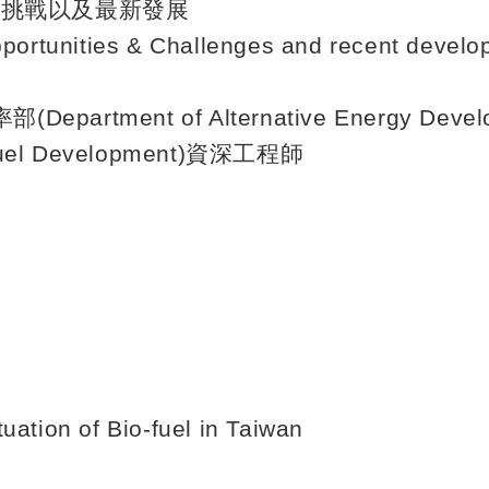
與挑戰以及最新發展
pportunities & Challenges and recent devel
率部
(Department of Alternative Energy Deve
uel Development)
資深工程師
uation of Bio-fuel in Taiwan