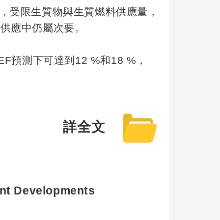
，受限生質物與生質燃料供應量，
力供應中仍屬次要。
EF
預測下可達到
12 %
和
18 %
，
詳全文
ent Developments