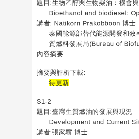
題目
:
生物乙醇與生物柴油：機會
Bioethanol
and biodiesel: O
講者
: Natikorn Prakobboon
博士
泰國能源部替代能源開發和效
質燃料發展局
(Bureau of Biof
內容摘要
摘要與評析下載
:
待更新
S1-2
題目
:
臺灣生質燃油的發展與現況
Development
and Current Sit
講者
:
張家驥
博士