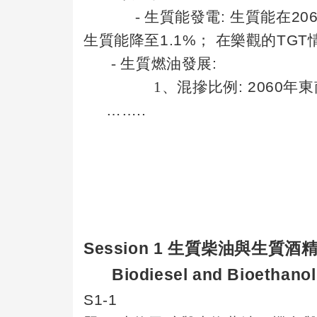
-
生質能發電
:
生質能在
20
生質能降至
1.1%
； 在樂觀的
TGT
-
生質燃油發展
:
1、混摻比例
: 2060
年東
……..
Session 1
生質柴油與生質酒
Biodiesel and Bioethano
S1-1