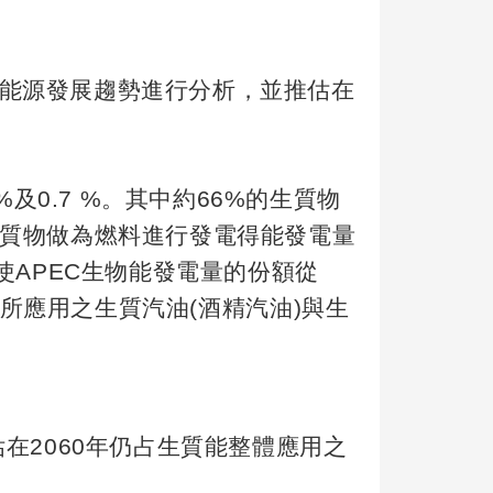
能源發展趨勢進行分析，並推估在
 %
及
0.7 %
。其中約
66%
的生質物
質物做為燃料進行發電得能發電量
使
APEC
生物能發電量的份額從
所應用之生質汽油
(
酒精汽油
)
與生
估在
2060
年仍占生質能整體應用之