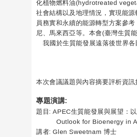
化植物燃料油
(hydrotreated veget
社會結構以及地理情況，實現能源
員務實和永續的能源轉型方案參考
尼、馬來西亞等。本會
(
臺灣生質
我國於生質能發展遠落後世界各
本次會議議題與內容摘要評析資訊
專題演講
:
:
題目
APEC
生質能發展與展望：以
Outlook for Bioenergy in A
:
講者
Glen Sweetnam
博士