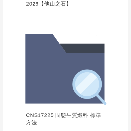
2026【他山之石】
CNS17225 固態生質燃料 標準
方法