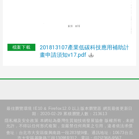
201813107產業低碳科技應用補助計
檔案下載
畫申請須知v17.pdf
最佳瀏覽環境 IE10 & Firefox12.0 以上版本瀏覽器 網頁最後更新日
期﹕2020-02-29 累積瀏覽人數：213613
隱私權及安全政策 本網站為臺灣生質能技術發展協會 版權所有，未經
允許，不得以任何形式複製，並嚴禁任何商業之引用，違者依法求償
會址：台北市大安區復興南路一段283號9樓。通訊地址：10673台北
市大安區基隆路三段130號R312。電話：(02)2368-9567