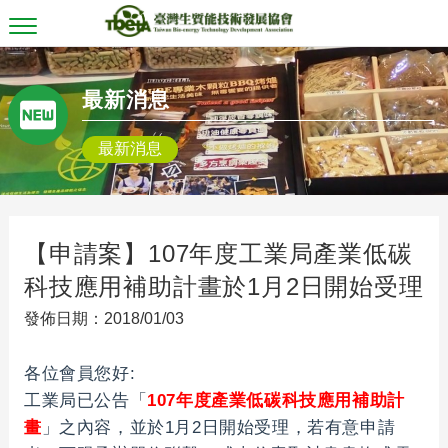
T
o
g
g
最新消息
l
e
n
最新消息
a
v
i
g
a
t
【申請案】107年度工業局產業低碳
i
o
科技應用補助計畫於1月2日開始受理
n
發佈日期：2018/01/03
各位會員您好:
工業局已公告「
107年度產業低碳科技應用補助計
畫
」之內容，並於1月2日開始受理，若有意申請