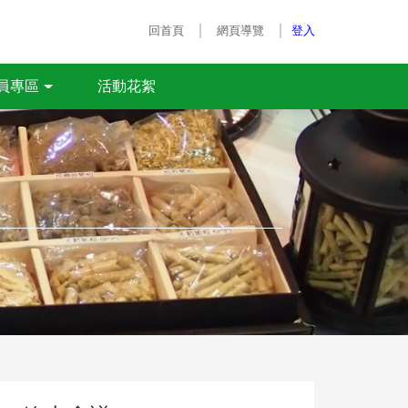
｜
｜
回首頁
網頁導覽
登入
活動花絮
員專區