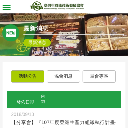
T
o
g
g
最新消息
l
e
n
最新消息
a
v
i
g
a
t
i
活動公告
協會消息
展會專區
o
n
內
發佈日期
容
2018/09/13
【分享會】『107年度亞洲生產力組織執行計畫-