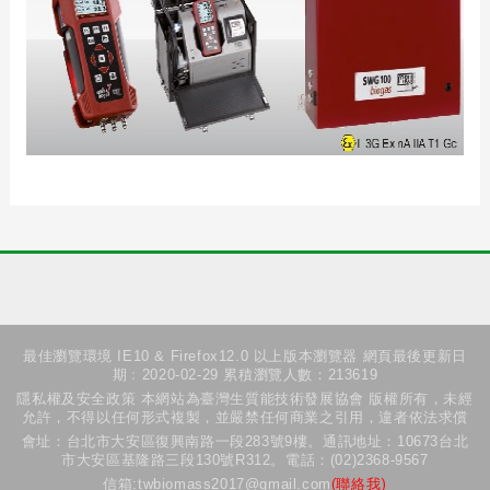
最佳瀏覽環境 IE10 & Firefox12.0 以上版本瀏覽器 網頁最後更新日
期﹕2020-02-29 累積瀏覽人數：213619
隱私權及安全政策 本網站為臺灣生質能技術發展協會 版權所有，未經
允許，不得以任何形式複製，並嚴禁任何商業之引用，違者依法求償
會址：台北市大安區復興南路一段283號9樓。通訊地址：10673台北
市大安區基隆路三段130號R312。電話：(02)2368-9567
信箱:twbiomass2017@gmail.com
(聯絡我)