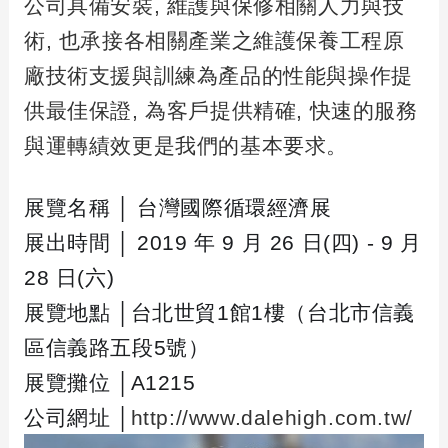
公司具備安裝
,
維護與保修相關人力與技
術
,
也承接各相關產業之維護保養工程原
廠技術支援與訓練為產品的性能與操作提
供最佳保證
,
為客戶提供精確
,
快速的服務
與運轉績效更是我們的基本要求。
展覽名稱
│
台灣國際循環經濟展
展出時間
│ 2019
年
9
月
26
日
(
四
) - 9
月
28
日
(
六
)
展覽地點
│
台北世貿
1
館
1
樓（台北市信義
區信義路五段
5
號）
展覽攤位
│A1215
公司網址
│
http://www.dalehigh.com.tw/