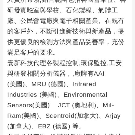
研發實驗室與學校、石化製程、氣體工
廠、公民營電廠與電子相關產業。在既有
的客戶外，不斷引進新技術與新產品，提
供更優良的檢測方法與產品妥善率，充份
滿足客戶的要求。
寰新科技代理各製程控制
,
環保監控
,
工安
與研發相關分析儀器，
,
廠牌有
AAI
(
美國
)
、
MRU (
德國
)
、
Infrared
Industries (
美國
)
、
Environmental
Sensors(
美國
) JCT (
奧地利
)
、
Mil-
Ram(
美國
)
、
Scentroid(
加拿大
)
、
Arjay
(
加拿大
)
、
EBZ (
德國
)
等。