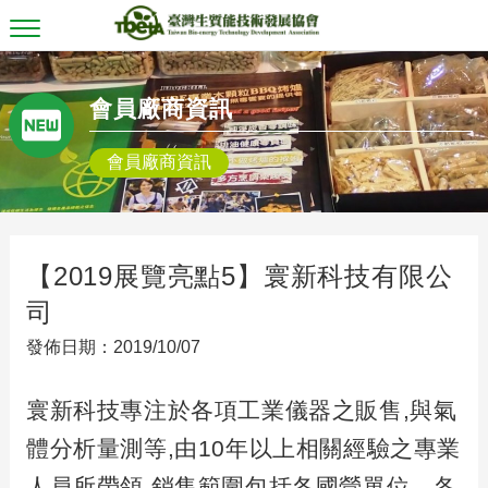
T
o
g
g
會員廠商資訊
l
e
n
會員廠商資訊
a
v
i
g
a
t
【2019展覽亮點5】寰新科技有限公
i
o
司
n
發佈日期：2019/10/07
寰新科技專注於各項工業儀器之販售
,
與氣
體分析量測等
,
由
10
年以上相關經驗之專業
人員所帶領
,
銷售範圍包括各國營單位、各