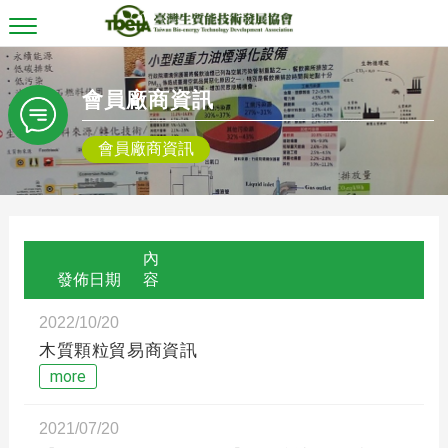
T
o
g
g
會員廠商資訊
l
e
n
會員廠商資訊
a
v
i
g
a
t
內
i
o
發佈日期
容
n
2022/10/20
木質顆粒貿易商資訊
more
2021/07/20