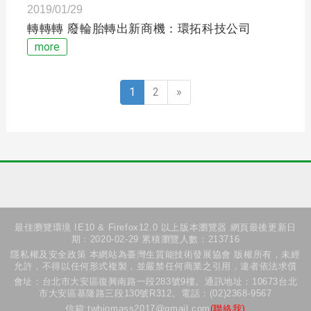
2019/01/29
轉轉轉 廢輪胎轉出新商機：環拓科技公司
more
1
2
»
最佳瀏覽環境 IE10 & Firefox12.0 以上版本瀏覽器 網頁最後更新日
期﹕2020-02-29 累積瀏覽人數：213716
隱私權及安全政策 本網站為臺灣生質能技術發展協會 版權所有，未經
允許，不得以任何形式複製，並嚴禁任何商業之引用，違者依法求償
會址：台北市大安區復興南路一段283號9樓。通訊地址：10673台北
市大安區基隆路三段130號R312。電話：(02)2368-9567
信箱:twbiomass2017@gmail.com
(聯絡我)