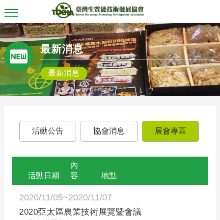
T
o
g
g
最新消息
l
e
n
最新消息
a
v
i
g
a
t
i
活動公告
協會消息
展會專區
o
n
內
活動日期
容
地點
2020/11/05~2020/11/07
2020亞太區農業技術展覽暨會議