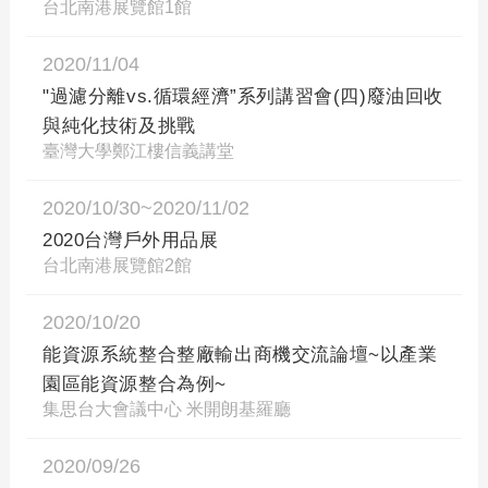
台北南港展覽館1館
2020/11/04
"過濾分離vs.循環經濟”系列講習會(四)廢油回收
與純化技術及挑戰
臺灣大學鄭江樓信義講堂
2020/10/30~2020/11/02
2020台灣戶外用品展
台北南港展覽館2館
2020/10/20
能資源系統整合整廠輸出商機交流論壇~以產業
園區能資源整合為例~
集思台大會議中心 米開朗基羅廳
2020/09/26