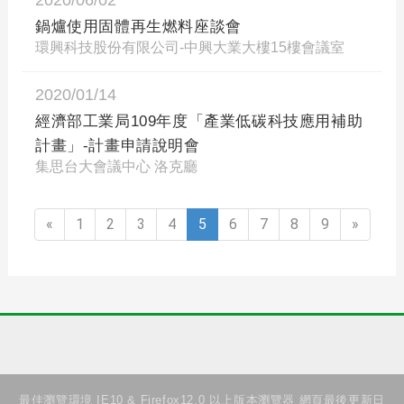
2020/06/02
鍋爐使用固體再生燃料座談會
環興科技股份有限公司-中興大業大樓15樓會議室
2020/01/14
經濟部工業局109年度「產業低碳科技應用補助
計畫」-計畫申請說明會
集思台大會議中心 洛克廳
«
1
2
3
4
5
6
7
8
9
»
最佳瀏覽環境 IE10 & Firefox12.0 以上版本瀏覽器 網頁最後更新日